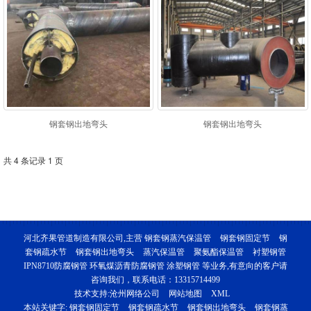
钢套钢出地弯头
钢套钢出地弯头
共 4 条记录 1 页
河北齐果管道制造有限公司,主营
钢套钢蒸汽保温管
钢套钢固定节
钢
套钢疏水节
钢套钢出地弯头
蒸汽保温管
聚氨酯保温管
衬塑钢管
IPN8710防腐钢管 环氧煤沥青防腐钢管 涂塑钢管 等业务,有意向的客户请
咨询我们，联系电话：13315714499
技术支持:
沧州网络公司
网站地图
XML
本站关键字:
钢套钢固定节
钢套钢疏水节
钢套钢出地弯头
钢套钢蒸