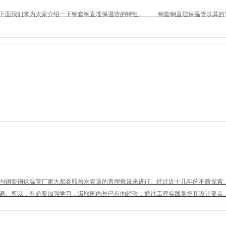
下面我们来为大家介绍一下钢套钢直埋保温管的特性。 钢套钢直埋保温管以其的
内钢套钢保温管厂家大都参照热水管道的直埋敷设来进行。经过近十几年的不断探索
遍。所以，有必要加强学习，汲取国内外已有的经验，通过工程实践掌握其设计要点