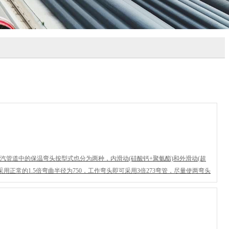
管道中的保温弯头按型式也分为两种，内滑动(硅酸钙+聚氨酯)和外滑动(超
正常的1.5倍弯曲半径为750，工作弯头即可采用3倍273弯管，尽量使两弯头