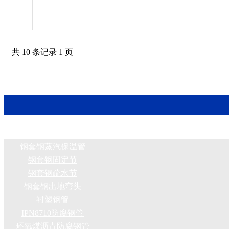
共 10 条记录 1 页
钢套钢蒸汽保温管
钢套钢固定节
钢套钢疏水节
钢套钢出地弯头
衬塑钢管
IPN8710防腐钢管
环氧煤沥青防腐钢管