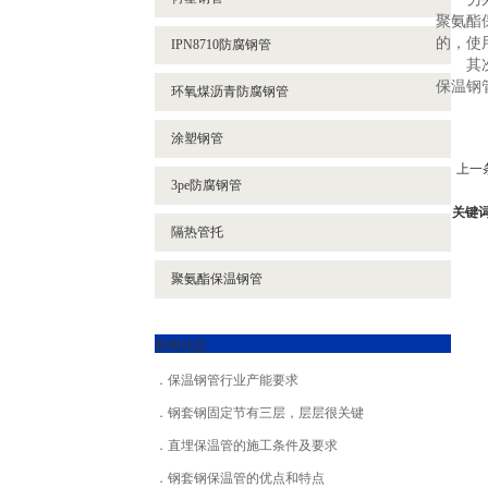
聚氨酯
的，使
IPN8710防腐钢管
其次，
保温钢
环氧煤沥青防腐钢管
涂塑钢管
上一
3pe防腐钢管
关键
隔热管托
聚氨酯保温钢管
新闻动态
保温钢管行业产能要求
钢套钢固定节有三层，层层很关键
直埋保温管的施工条件及要求
钢套钢保温管的优点和特点