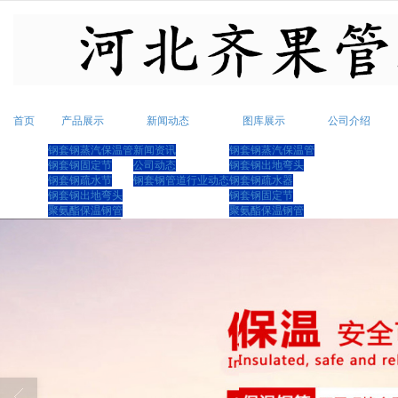
很遗憾，因您的浏览器版本过低导致
首页
产品展示
新闻动态
图库展示
公司介绍
钢套钢蒸汽保温管
新闻资讯
钢套钢蒸汽保温管
钢套钢固定节
公司动态
钢套钢出地弯头
钢套钢疏水节
钢套钢管道行业动态
钢套钢疏水器
钢套钢出地弯头
钢套钢固定节
聚氨酯保温钢管
聚氨酯保温钢管