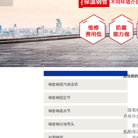
产品展示
您当前的
钢套钢蒸汽保温管
钢套钢固定节
随着科
钢套钢疏水节
具有许
钢套钢出地弯头
首先
氨酯保
衬塑钢管
另外，