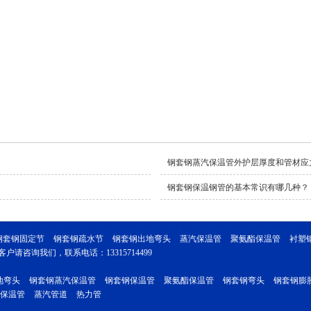
钢套钢蒸汽保温管外护层厚度和管材应
钢套钢保温钢管的基本常识有哪几种？
钢套钢固定节
钢套钢疏水节
钢套钢出地弯头
蒸汽保温管
聚氨酯保温管
衬塑钢管
请咨询我们，联系电话：13315714499
地弯头
钢套钢蒸汽保温管
钢套钢保温管
聚氨酯保温管
钢套钢弯头
钢套钢膨
保温管
蒸汽管道
热力管