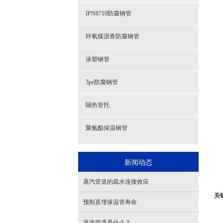
IPN8710防腐钢管
环氧煤沥青防腐钢管
涂塑钢管
3pe防腐钢管
隔热管托
聚氨酯保温钢管
新闻动态
蒸汽管道的疏水连接效应
关
预制直埋保温管寿命
蒸汽管道是什么？