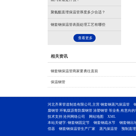
聚氨酯直埋保温管厚度多少合适？
钢套钢保温管表面处理工艺有哪些
查看更多
相关资讯
钢套钢保温管商家要勇往直前
保温钢管
河北齐果管道制造有限公司,主营
钢套钢蒸汽保温管
腐钢管 环氧煤沥青防腐钢管 涂塑钢管 等业务,有意向的客户
技术支持:
沧州网络公司
网站地图
XML
本站关键字:
钢套钢固定节
钢套钢疏水节
钢套钢出
偿器
钢套钢保温管生产厂家
蒸汽保温管
预制直埋