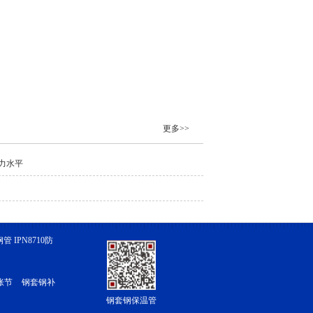
更多>>
力水平
 IPN8710防
胀节
钢套钢补
钢套钢保温管