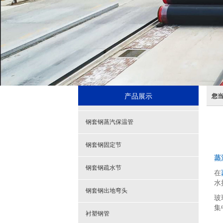
产品展示
您
钢套钢蒸汽保温管
钢套钢固定节
蒸
钢套钢疏水节
在
水
钢套钢出地弯头
玻
集
衬塑钢管