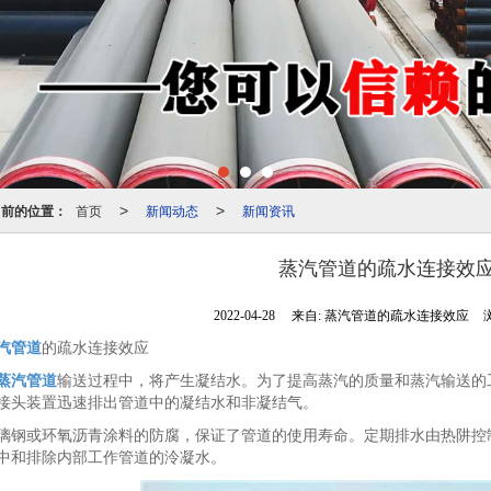
当前的位置：
首页
新闻动态
新闻资讯
>
>
蒸汽管道的疏水连接效
2022-04-28
来自:
蒸汽管道的疏水连接效应
汽管道
的疏水连接效应
蒸汽管道
输送过程中，将产生凝结水。为了提高蒸汽的质量和蒸汽输送的
接头装置迅速排出管道中的凝结水和非凝结气。
璃钢或环氧沥青涂料的防腐，保证了管道的使用寿命。定期排水由热阱控
中和排除内部工作管道的泠凝水。