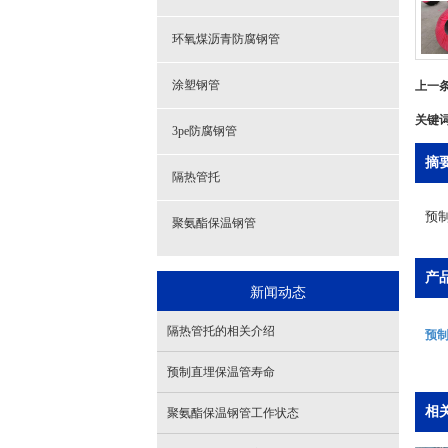
环氧煤沥青防腐钢管
上一
涂塑钢管
关键
3pe防腐钢管
摘
隔热管托
预
聚氨酯保温钢管
产
新闻动态
隔热管托的相关介绍
预
预制直埋保温管寿命
相
聚氨酯保温钢管工作状态