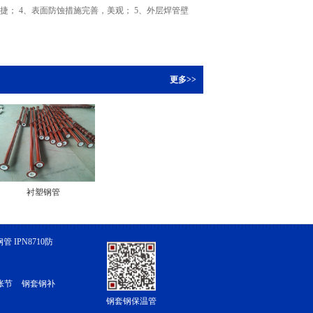
捷； 4、表面防蚀措施完善，美观； 5、外层焊管壁
更多>>
衬塑钢管
 IPN8710防
胀节
钢套钢补
钢套钢保温管