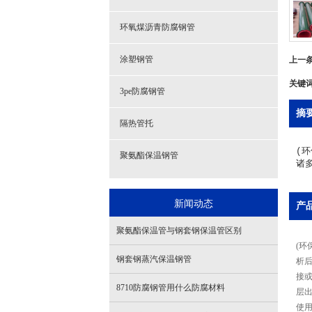
环氧煤沥青防腐钢管
上一
涂塑钢管
关键
3pe防腐钢管
摘
隔热管托
(
聚氨酯保温钢管
诸
新闻动态
产
聚氨酯保温管与钢套钢保温管区别
(环
钢套钢蒸汽保温钢管
析
接
8710防腐钢管用什么防腐材料
层
使