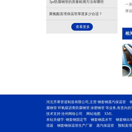
3pe防腐钢管的质量检测方法有哪些
一系
厚设
聚氨酯直埋保温管厚度多少合适？
查看更多
相
河北齐果管道制造有限公司,主营
钢套钢蒸汽保温管
腐钢管 环氧煤沥青防腐钢管 涂塑钢管 等业务,有意向的客户
技术支持:
沧州网络公司
网站地图
XML
本站关键字:
钢套钢固定节
钢套钢疏水节
钢套钢出
偿器
钢套钢保温管生产厂家
蒸汽保温管
预制直埋