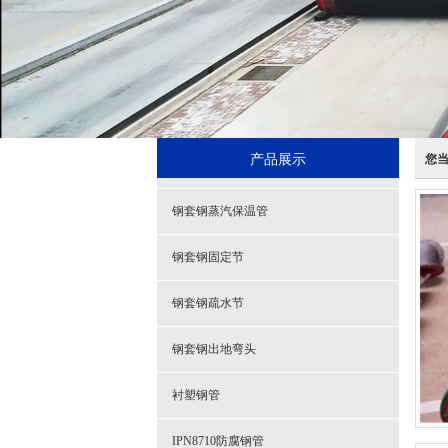
产品展示
您
钢套钢蒸汽保温管
钢套钢固定节
钢套钢疏水节
钢套钢出地弯头
衬塑钢管
IPN8710防腐钢管