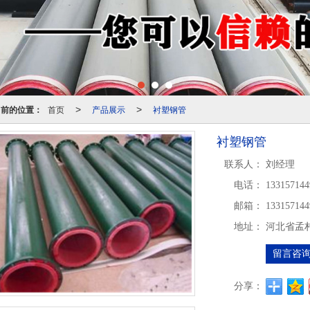
当前的位置：
首页
产品展示
衬塑钢管
>
>
衬塑钢管
联系人：
刘经理
电话：
133157144
邮箱：
13315714
地址：
河北省孟
留言咨
分享：