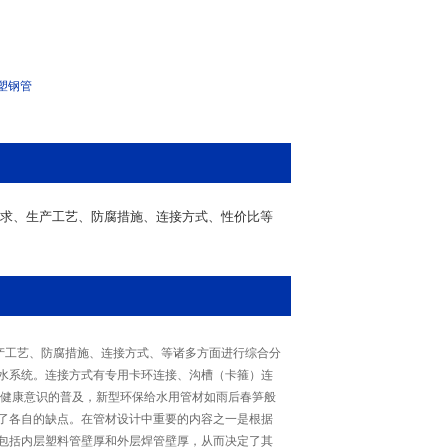
塑钢管
需求、生产工艺、防腐措施、连接方式、性价比等
产工艺、防腐措施、连接方式、等诸多方面进行综合分
水系统。连接方式有专用卡环连接、沟槽（卡箍）连
、健康意识的普及，新型环保给水用管材如雨后春笋般
了各自的缺点。在管材设计中重要的内容之一是根据
包括内层塑料管壁厚和外层焊管壁厚，从而决定了其