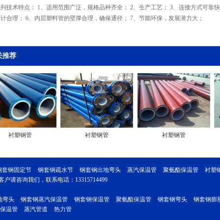
列技术特点： 1、适用范围广泛，规格品种齐全； 2、生产工艺； 3、连接方式可靠快
计合理； 6、内层塑料管的壁厚合理，确保通径； 7、节能环保，发展潜力大；
关推荐
衬塑钢管
衬塑钢管
衬塑钢管
钢套钢固定节
钢套钢疏水节
钢套钢出地弯头
蒸汽保温管
聚氨酯保温管
衬塑钢管
请咨询我们，联系电话：13315714499
地弯头
钢套钢蒸汽保温管
钢套钢保温管
聚氨酯保温管
钢套钢弯头
钢套钢膨
保温管
蒸汽管道
热力管